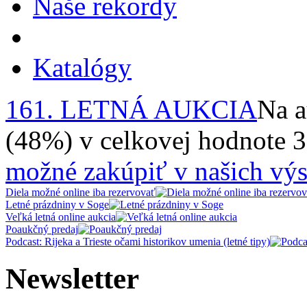
Naše rekordy
Katalógy
161. LETNÁ AUKCIA
Na a
(48%) v celkovej hodnote 
možné zakúpiť v našich výs
Diela možné online iba rezervovať
Letné prázdniny v Soge
Veľká letná online aukcia
Poaukčný predaj
Podcast: Rijeka a Trieste očami historikov umenia (letné tipy)
Newsletter