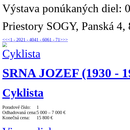
Výstava ponúkaných diel: 
Priestory SOGY, Panská 4, 
<<
<
1 - 20
21 - 40
41 - 60
61 - 71
>
>>
SRNA JOZEF (1930 - 1
Cyklista
Poradové číslo:
1
Odhadovaná cena:
5 000 – 7 000 €
Konečná cena:
15 800 €