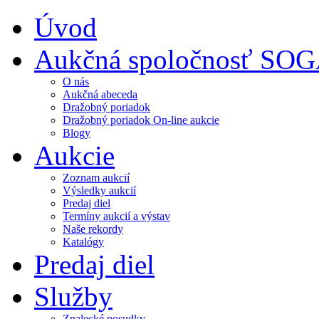
Úvod
Aukčná spoločnosť SO
O nás
Aukčná abeceda
Dražobný poriadok
Dražobný poriadok On-line aukcie
Blogy
Aukcie
Zoznam aukcií
Výsledky aukcií
Predaj diel
Termíny aukcií a výstav
Naše rekordy
Katalógy
Predaj diel
Služby
Znalecké posudky