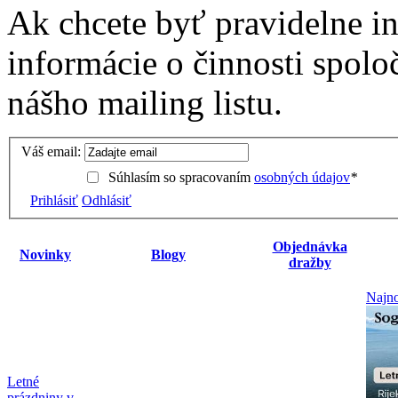
Ak chcete byť pravidelne i
informácie o činnosti spolo
nášho mailing listu.
Váš email:
Súhlasím so spracovaním
osobných údajov
*
Prihlásiť
Odhlásiť
Objednávka
Novinky
Blogy
dražby
Najno
Letné
prázdniny v