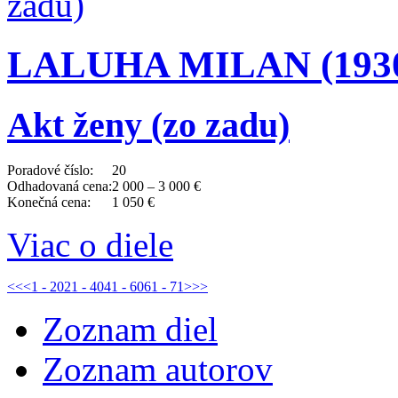
LALUHA MILAN (1930 
Akt ženy (zo zadu)
Poradové číslo:
20
Odhadovaná cena:
2 000 – 3 000 €
Konečná cena:
1 050 €
Viac o diele
<<
<
1 - 20
21 - 40
41 - 60
61 - 71
>
>>
Zoznam diel
Zoznam autorov