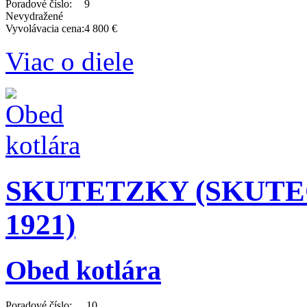
Poradové číslo:
9
Nevydražené
Vyvolávacia cena:
4 800 €
Viac o diele
SKUTETZKY (SKUTEC
1921)
Obed kotlára
Poradové číslo:
10