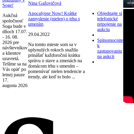
Nina Gažovičová
Soge!
Apocalypse Now! Krátke
Objednajte si
Aukčná
zamyslenie (nielen) o trhu s
telefonické
spoločnosť
umením
pripojenie na
Soga bude v
aukciu
dňoch 17.07.
29.04.2022
- 16. 08.
Splnomocnite
2026 pre
Na tomto mieste som sa v
k
návštevníkov
uplynulých rokoch snažila
zastupovaniu
a klientov
prinášať každoročnú krátku
na aukcii
uzavretá.
správu o stave a zmenách na
Tešíme sa na
domácom trhu s umením –
Vás opäť po
pomenúvať nielen tendencie a
letnej pauze
trendy, ale keď to bolo ...
17.
augusta 2026