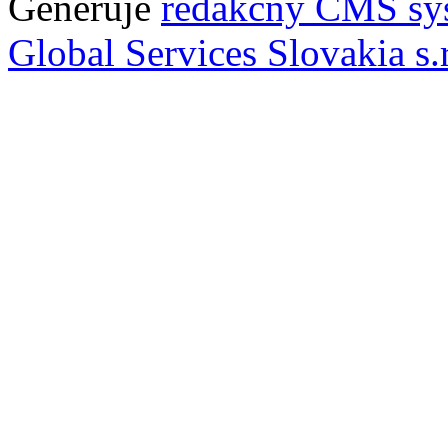
Generuje
redakčný CMS sy
Global Services Slovakia s.r