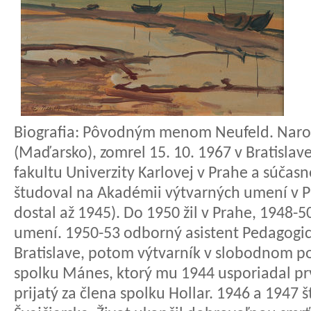
Biografia:
Pôvodným menom Neufeld. Narodil
(Maďarsko), zomrel 15. 10. 1967 v Bratislav
fakultu Univerzity Karlovej v Prahe a súča
študoval na Akadémii výtvarných umení v P
dostal až 1945). Do 1950 žil v Prahe, 1948-
umení. 1950-53 odborný asistent Pedagogic
Bratislave, potom výtvarník v slobodnom p
spolku Mánes, ktorý mu 1944 usporiadal pr
prijatý za člena spolku Hollar. 1946 a 1947 