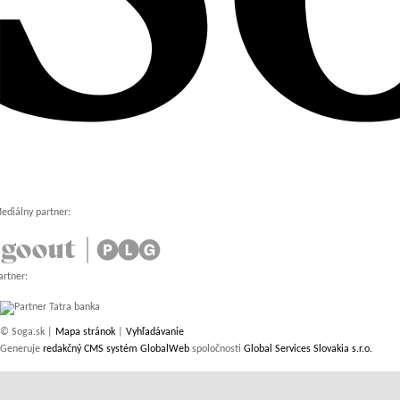
ediálny partner:
artner:
© Soga.sk |
Mapa stránok
|
Vyhľadávanie
Generuje
redakčný CMS systém GlobalWeb
spoločnosti
Global Services Slovakia s.r.o.