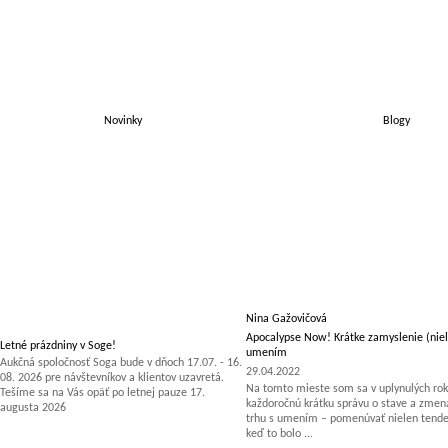
Novinky
Blogy
Nina Gažovičová
Apocalypse Now! Krátke zamyslenie (niel
Letné prázdniny v Soge!
umením
Aukčná spoločnosť Soga bude v dňoch 17.07. - 16.
29.04.2022
08. 2026 pre návštevníkov a klientov uzavretá.
Na tomto mieste som sa v uplynulých rok
Tešíme sa na Vás opäť po letnej pauze 17.
každoročnú krátku správu o stave a zm
augusta 2026
trhu s umením – pomenúvať nielen tenden
keď to bolo ...