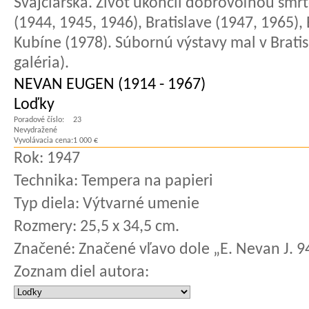
Švajčiarska. Život ukončil dobrovoľnou smr
(1944, 1945, 1946), Bratislave (1947, 1965)
Kubíne (1978). Súbornú výstavy mal v Brati
galéria).
NEVAN EUGEN (1914 - 1967)
Loďky
Poradové číslo:
23
Nevydražené
Vyvolávacia cena:
1 000 €
Rok:
1947
Technika:
Tempera na papieri
Typ diela:
Výtvarné umenie
Rozmery:
25,5 x 34,5 cm.
Značené:
Značené vľavo dole „E. Nevan J. 9
Zoznam diel autora: