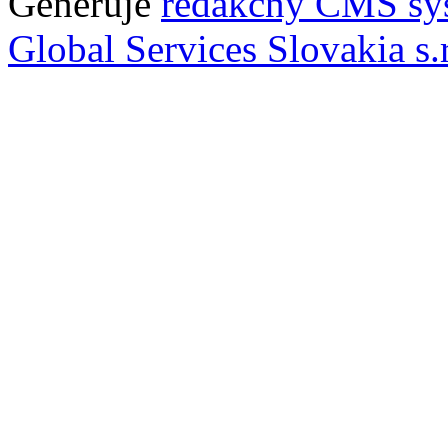
Generuje
redakčný CMS sy
Global Services Slovakia s.r