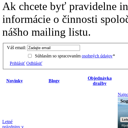
Ak chcete byť pravidelne i
informácie o činnosti spolo
nášho mailing listu.
Váš email:
Súhlasím so spracovaním
osobných údajov
*
Prihlásiť
Odhlásiť
Objednávka
Novinky
Blogy
dražby
Najno
Letné
prázdniny v