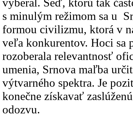
vyberal. Šeď, ktorú tak čas
s minulým režimom sa u Sr
formou civilizmu, ktorá v 
veľa konkurentov. Hoci sa 
rozoberala relevantnosť ofi
umenia, Srnova maľba určite 
výtvarného spektra. Je pozit
konečne získavať zaslúženú
odozvu.