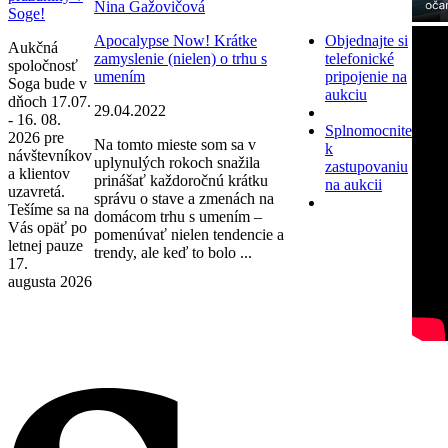
Nina Gažovičová
Soge!
Apocalypse Now! Krátke
Objednajte si
Aukčná
zamyslenie (nielen) o trhu s
telefonické
spoločnosť
umením
pripojenie na
Soga bude v
aukciu
dňoch 17.07.
29.04.2022
- 16. 08.
Splnomocnite
2026 pre
Na tomto mieste som sa v
k
návštevníkov
uplynulých rokoch snažila
zastupovaniu
a klientov
prinášať každoročnú krátku
na aukcii
uzavretá.
správu o stave a zmenách na
Tešíme sa na
domácom trhu s umením –
Vás opäť po
pomenúvať nielen tendencie a
letnej pauze
trendy, ale keď to bolo ...
17.
augusta 2026