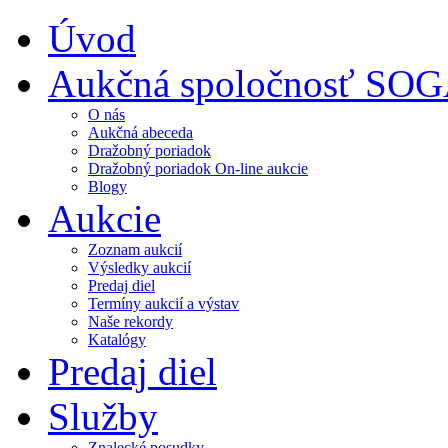
Úvod
Aukčná spoločnosť SO
O nás
Aukčná abeceda
Dražobný poriadok
Dražobný poriadok On-line aukcie
Blogy
Aukcie
Zoznam aukcií
Výsledky aukcií
Predaj diel
Termíny aukcií a výstav
Naše rekordy
Katalógy
Predaj diel
Služby
Znalecké posudky