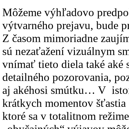
Môžeme výhľadovo predpokl
výtvarného prejavu, bude pr
Z časom mimoriadne zaujíma
sú nezaťažení vizuálnym s
vnímať tieto diela také aké 
detailného pozorovania, poz
aj akéhosi smútku… V isto
krátkych momentov šťastia (
ktoré sa v totalitnom režim
„obyčajných“ výjavov môžem