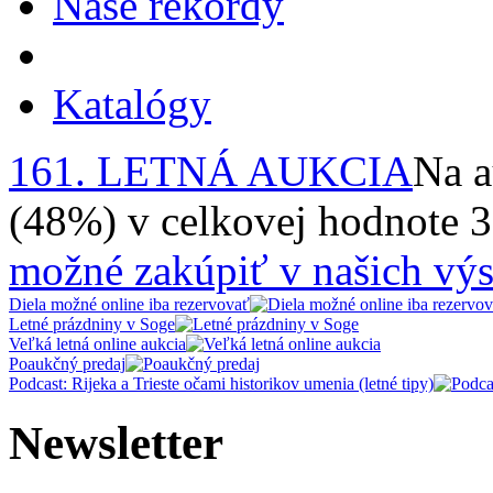
Naše rekordy
Katalógy
161. LETNÁ AUKCIA
Na a
(48%) v celkovej hodnote 
možné zakúpiť v našich výs
Diela možné online iba rezervovať
Letné prázdniny v Soge
Veľká letná online aukcia
Poaukčný predaj
Podcast: Rijeka a Trieste očami historikov umenia (letné tipy)
Newsletter