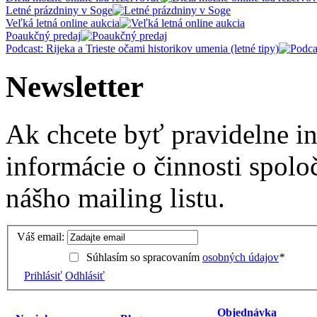
Letné prázdniny v Soge
Veľká letná online aukcia
Poaukčný predaj
Podcast: Rijeka a Trieste očami historikov umenia (letné tipy)
Newsletter
Ak chcete byť pravidelne i
informácie o činnosti spolo
nášho mailing listu.
Váš email:
Súhlasím so spracovaním
osobných údajov
*
Prihlásiť
Odhlásiť
Objednávka