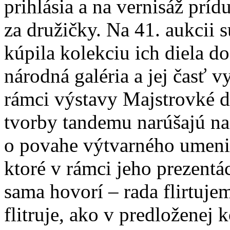
prihlásia a na vernisáž prí
za družičky. Na 41. aukcii
kúpila kolekciu ich diela d
národná galéria a jej časť v
rámci výstavy Majstrovké d
tvorby tandemu narúšajú na
o povahe výtvarného umenia
ktoré v rámci jeho prezentác
sama hovorí – rada flirtuj
flitruje, ako v predloženej 