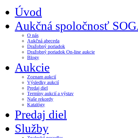
Úvod
Aukčná spoločnosť SO
O nás
Aukčná abeceda
Dražobný poriadok
Dražobný poriadok On-line aukcie
Blogy
Aukcie
Zoznam aukcií
Výsledky aukcií
Predaj diel
Termíny aukcií a výstav
Naše rekordy
Katalógy
Predaj diel
Služby
Znalecké posudky