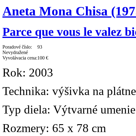
Aneta Mona Chisa (197
Parce que vous le valez b
Poradové číslo:
93
Nevydražené
Vyvolávacia cena:
100 €
Rok:
2003
Technika:
výšivka na plátne,
Typ diela:
Výtvarné umenie
Rozmery:
65 x 78 cm