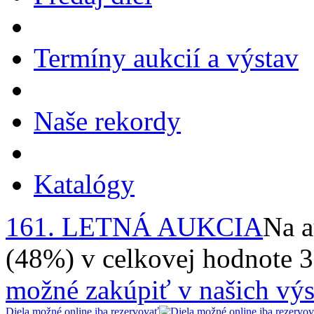
Termíny aukcií a výstav
Naše rekordy
Katalógy
161. LETNÁ AUKCIA
Na a
(48%) v celkovej hodnote 
možné zakúpiť v našich výs
Diela možné online iba rezervovať