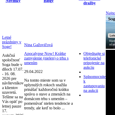
Novinky
Blogy
dražby
Najno
Letné
prázdniny v
Nina Gažovičová
Soge!
Apocalypse Now! Krátke
Objednajte si
Aukčná
zamyslenie (nielen) o trhu s
telefonické
spoločnosť
umením
pripojenie na
Soga bude v
aukciu
dňoch 17.07.
29.04.2022
- 16. 08.
Splnomocnite
2026 pre
Na tomto mieste som sa v
k
návštevníkov
uplynulých rokoch snažila
zastupovaniu
a klientov
prinášať každoročnú krátku
na aukcii
uzavretá.
správu o stave a zmenách na
Tešíme sa na
domácom trhu s umením –
Vás opäť po
pomenúvať nielen tendencie a
letnej pauze
trendy, ale keď to bolo ...
17.