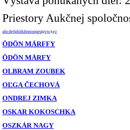
Výstava ponúkaných diel: 
Priestory Aukčnej spoločno
a
b
c
d
e
f
g
h
i
j
k
l
m
n
o
p
q
r
s
t
u
v
w
x
y
z
ÖDÖN MÁRFFY
ÖDÖN MÁRFY
OLBRAM ZOUBEK
OĽGA ČECHOVÁ
ONDREJ ZIMKA
OSKAR KOKOSCHKA
OSZKÁR NAGY