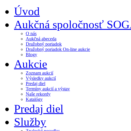
Úvod
Aukčná spoločnosť SO
O nás
Aukčná abeceda
Dražobný poriadok
Dražobný poriadok On-line aukcie
Blogy
Aukcie
Zoznam aukcií
Výsledky aukcií
Predaj diel
Termíny aukcií a výstav
Naše rekordy
Katalógy
Predaj diel
Služby
Znalecké posudky