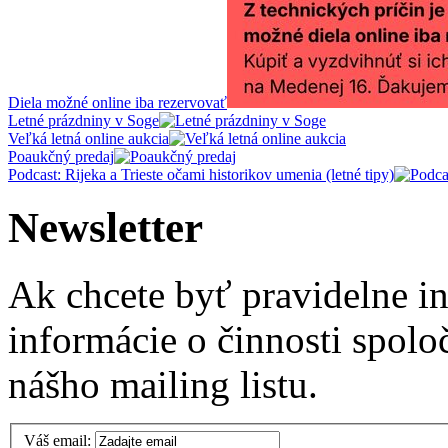
Diela možné online iba rezervovať
Letné prázdniny v Soge
Veľká letná online aukcia
Poaukčný predaj
Podcast: Rijeka a Trieste očami historikov umenia (letné tipy)
Newsletter
Ak chcete byť pravidelne i
informácie o činnosti spolo
nášho mailing listu.
Váš email: