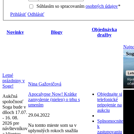
Súhlasím so spracovaním
osobných údajov
*
Prihlásiť
Odhlásiť
Objednávka
Novinky
Blogy
dražby
Najno
Letné
prázdniny v
Nina Gažovičová
Soge!
Apocalypse Now! Krátke
Objednajte si
Aukčná
zamyslenie (nielen) o trhu s
telefonické
spoločnosť
umením
pripojenie na
Soga bude v
aukciu
dňoch 17.07.
29.04.2022
- 16. 08.
Splnomocnite
2026 pre
Na tomto mieste som sa v
k
návštevníkov
uplynulých rokoch snažila
zastupovaniu
a klientov