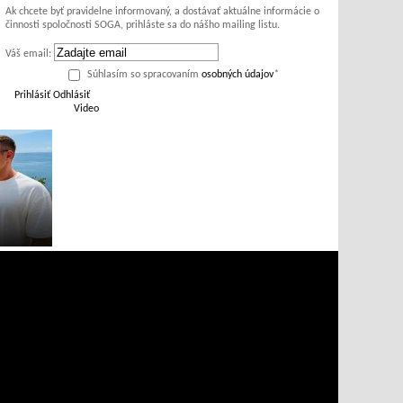
Ak chcete byť pravidelne informovaný, a dostávať aktuálne informácie o
činnosti spoločnosti SOGA, prihláste sa do nášho mailing listu.
Váš email:
Súhlasím so spracovaním
osobných údajov
*
Prihlásiť
Odhlásiť
Video