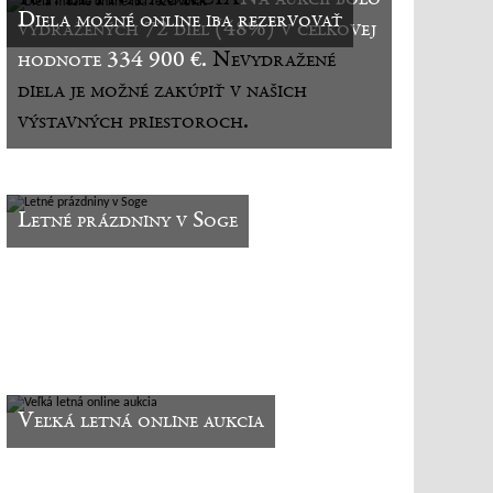
Diela možné online iba rezervovať
vydražených 72 diel (48%) v celkovej
hodnote 334 900 €.
Nevydražené
diela je možné zakúpiť v našich
výstavných priestoroch.
Letné prázdniny v Soge
Veľká letná online aukcia