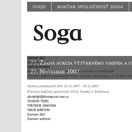
ÚVOD
AUKČNÁ SPOLOČNOSŤ SOGA
Zoznam diel
77. Zimná aukcia výtvarného umenia a s
Zoznam autorov
Späť na zoznam
27. November 2007
Aukcie | 77. Zimná aukcia výtvarného umenia a starožitností
Priestory Aukčnej spoločnosti SOGA, Panská 4, Bratislava, 27.11.2007 00
Výstava ponúkaných diel: 22.11.2007 - 26.11.2007
Priestory Aukčnej spoločnosti SOGA, Panská 4, Bratislava
a
b
c
d
e
f
g
h
i
j
k
l
m
n
o
p
q
r
s
t
u
v
w
x
y
z
TEODOR TEKEL
THEODOR JÁNOSKA
TIBOR BÁRTFAY
Zoznam diel
Zoznam autorov