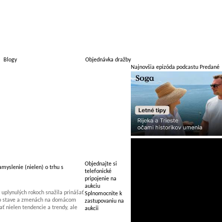
Blogy
Objednávka dražby
Najnovšia epizóda podcastu Predané
Objednajte si
myslenie (nielen) o trhu s
telefonické
pripojenie na
aukciu
uplynulých rokoch snažila prinášať
Splnomocnite k
 o stave a zmenách na domácom
zastupovaniu na
 nielen tendencie a trendy, ale
aukcii