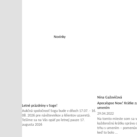
Novinky
Nina Gažovičová
Apocalypse Now! Krátke za
Letné prázdniny v Soge!
umením
Aukčná spoločnosť Soga bude v dňoch 17.07. - 16.
29.04.2022
08. 2026 pre návštevníkov a klientov uzavretá.
Na tomto mieste som sa v 
Tešíme sa na Vás opäť po letnej pauze 17.
každoročnú krátku správu
augusta 2026
trhu s umením – pomenúvať
keď to bolo ...