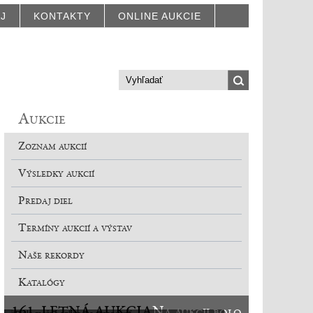
AJ
KONTAKTY
ONLINE AUKCIE
Aukcie
Zoznam aukcií
Výsledky aukcií
Predaj diel
Termíny aukcií a výstav
Naše rekordy
Katalógy
161. LETNÁ AUKCIA
Na aukcii bolo