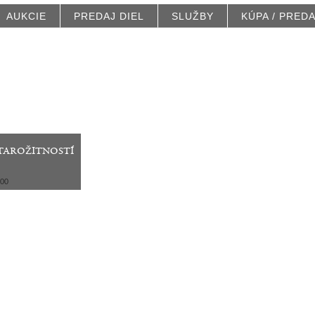
AUKCIE
PREDAJ DIEL
SLUŽBY
KÚPA / PRED
tarožitností
:00