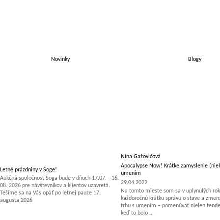
Novinky
Blogy
Nina Gažovičová
Apocalypse Now! Krátke zamyslenie (niel
Letné prázdniny v Soge!
umením
Aukčná spoločnosť Soga bude v dňoch 17.07. - 16.
29.04.2022
08. 2026 pre návštevníkov a klientov uzavretá.
Na tomto mieste som sa v uplynulých rok
Tešíme sa na Vás opäť po letnej pauze 17.
každoročnú krátku správu o stave a zm
augusta 2026
trhu s umením – pomenúvať nielen tenden
keď to bolo ...