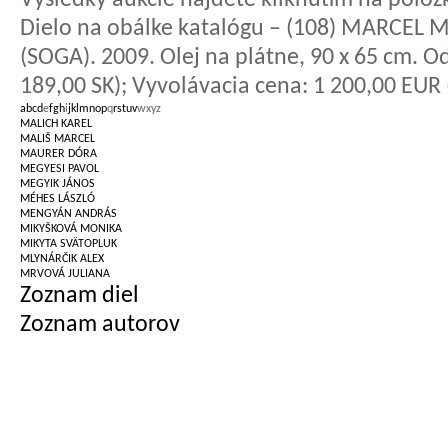
Výsledky aukcie nájdete kliknutím na položk
Dielo na obálke katalógu – (108) MARCEL M
(SOGA). 2009. Olej na plátne, 90 x 65 cm. 
189,00 SK); Vyvolávacia cena: 1 200,00 EUR 
a
b
c
d
e
f
g
h
i
j
k
l
m
n
o
p
q
r
s
t
u
v
w
x
y
z
MALICH KAREL
MALIŠ MARCEL
MAURER DÓRA
MEGYESI PAVOL
MEGYIK JÁNOS
MÉHES LÁSZLÓ
MENGYÁN ANDRÁS
MIKYŠKOVÁ MONIKA
MIKYTA SVÄTOPLUK
MLYNÁRČIK ALEX
MRVOVÁ JULIANA
Zoznam diel
Zoznam autorov