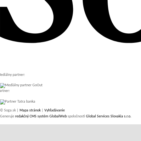
ediálny partner:
artner:
© Soga.sk |
Mapa stránok
|
Vyhľadávanie
Generuje
redakčný CMS systém GlobalWeb
spoločnosti
Global Services Slovakia s.r.o.