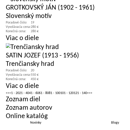
GROTKOVSKÝ JÁN (1902 - 1961)
Slovenský motív
Poradové číslo:
19
Vyvolávacia cena:
280 €
Konečná cena:
280 €
Viac o diele
SATIN JOZEF (1913 - 1956)
Trenčiansky hrad
Poradové číslo:
20
Vyvolávacia cena:
550 €
Konečná cena:
450 €
Viac o diele
<<
<
1 - 20
21 - 40
41 - 60
61 - 80
81 - 100
101 - 120
121 - 140
>
>>
Zoznam diel
Zoznam autorov
Online katalóg
Novinky
Blogy