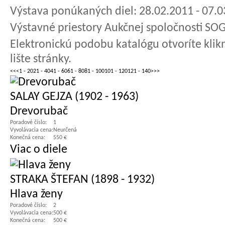
Výstava ponúkaných diel: 28.02.2011 - 07.
Výstavné priestory Aukčnej spoločnosti SOG
Elektronickú podobu katalógu otvoríte kli
lište stránky.
<<
<
1 - 20
21 - 40
41 - 60
61 - 80
81 - 100
101 - 120
121 - 140
>
>>
SALAY GEJZA (1902 - 1963)
Drevorubač
Poradové číslo:
1
Vyvolávacia cena:
Neurčená
Konečná cena:
550 €
Viac o diele
STRAKA ŠTEFAN (1898 - 1932)
Hlava ženy
Poradové číslo:
2
Vyvolávacia cena:
500 €
Konečná cena:
500 €