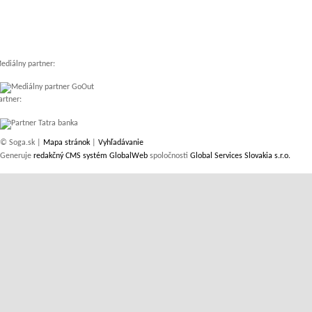
ediálny partner:
artner:
© Soga.sk |
Mapa stránok
|
Vyhľadávanie
Generuje
redakčný CMS systém GlobalWeb
spoločnosti
Global Services Slovakia s.r.o.