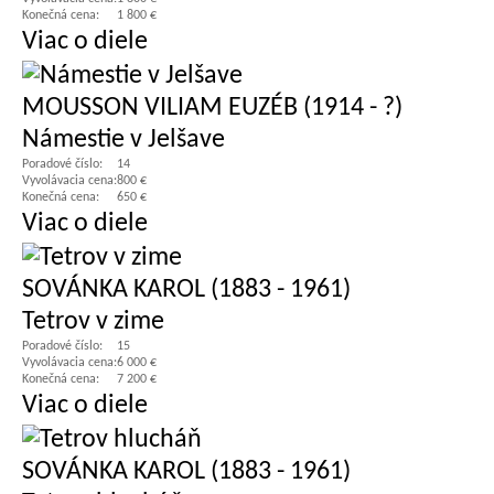
Konečná cena:
1 800 €
Viac o diele
MOUSSON VILIAM EUZÉB (1914 - ?)
Námestie v Jelšave
Poradové číslo:
14
Vyvolávacia cena:
800 €
Konečná cena:
650 €
Viac o diele
SOVÁNKA KAROL (1883 - 1961)
Tetrov v zime
Poradové číslo:
15
Vyvolávacia cena:
6 000 €
Konečná cena:
7 200 €
Viac o diele
SOVÁNKA KAROL (1883 - 1961)