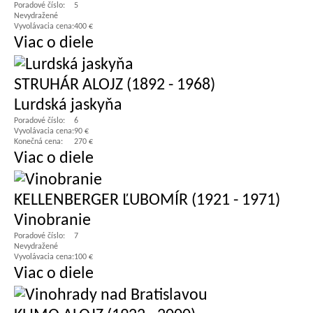
Poradové číslo:
5
Nevydražené
Vyvolávacia cena:
400 €
Viac o diele
STRUHÁR ALOJZ (1892 - 1968)
Lurdská jaskyňa
Poradové číslo:
6
Vyvolávacia cena:
90 €
Konečná cena:
270 €
Viac o diele
KELLENBERGER ĽUBOMÍR (1921 - 1971)
Vinobranie
Poradové číslo:
7
Nevydražené
Vyvolávacia cena:
100 €
Viac o diele