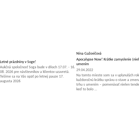
Nina Gažovičová
Apocalypse Now! Krátke zamyslenie (niel
Letné prázdniny v Soge!
umením
Aukčná spoločnosť Soga bude v dňoch 17.07. - 16.
29.04.2022
08. 2026 pre návštevníkov a klientov uzavretá.
Na tomto mieste som sa v uplynulých rok
Tešíme sa na Vás opäť po letnej pauze 17.
každoročnú krátku správu o stave a zm
augusta 2026
trhu s umením – pomenúvať nielen tenden
keď to bolo ...