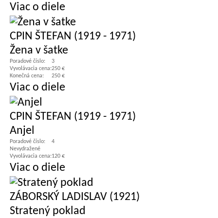
Viac o diele
CPIN ŠTEFAN (1919 - 1971)
Žena v šatke
Poradové číslo:
3
Vyvolávacia cena:
250 €
Konečná cena:
250 €
Viac o diele
CPIN ŠTEFAN (1919 - 1971)
Anjel
Poradové číslo:
4
Nevydražené
Vyvolávacia cena:
120 €
Viac o diele
ZÁBORSKÝ LADISLAV (1921)
Stratený poklad