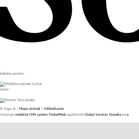
ediálny partner:
artner:
© Soga.sk |
Mapa stránok
|
Vyhľadávanie
Generuje
redakčný CMS systém GlobalWeb
spoločnosti
Global Services Slovakia s.r.o.