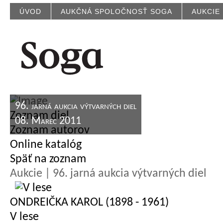
ÚVOD
AUKČNÁ SPOLOČNOSŤ SOGA
AUKCIE
96. jarná aukcia výtvarných diel
Zoznam diel
08. Marec 2011
Zoznam autorov
Online katalóg
Späť na zoznam
Aukcie | 96. jarná aukcia výtvarných diel
ONDREIČKA KAROL (1898 - 1961)
V lese