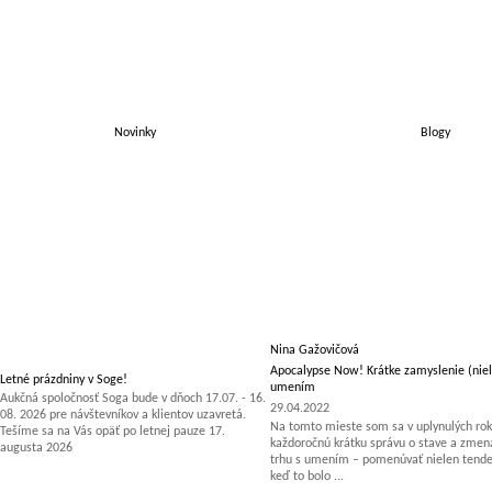
Novinky
Blogy
Nina Gažovičová
Apocalypse Now! Krátke zamyslenie (niel
Letné prázdniny v Soge!
umením
Aukčná spoločnosť Soga bude v dňoch 17.07. - 16.
29.04.2022
08. 2026 pre návštevníkov a klientov uzavretá.
Na tomto mieste som sa v uplynulých rok
Tešíme sa na Vás opäť po letnej pauze 17.
každoročnú krátku správu o stave a zm
augusta 2026
trhu s umením – pomenúvať nielen tenden
keď to bolo ...