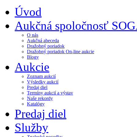
Úvod
Aukčná spoločnosť SO
O nás
Aukčná abeceda
Dražobný poriadok
Dražobný poriadok On-line aukcie
Blogy
Aukcie
Zoznam aukcií
Výsledky aukcií
Predaj diel
Termíny aukcií a výstav
Naše rekordy
Katalógy
Predaj diel
Služby
Znalecké posudky