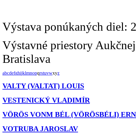
Výstava ponúkaných diel: 
Výstavné priestory Aukčne
Bratislava
a
b
c
d
e
f
g
h
i
j
k
l
m
n
o
p
q
r
s
t
u
v
w
x
y
z
VALTY (VALTAT) LOUIS
VESTENICKÝ VLADIMÍR
VÖRÖS VONM BÉL (VÖRÖSBÉLI) ER
VOTRUBA JAROSLAV