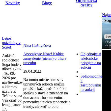
Objednávka
Novinky
Blogy
dražby
Najno
Letné
prázdniny v
Nina Gažovičová
Soge!
Apocalypse Now! Krátke
Objednajte si
Aukčná
zamyslenie (nielen) o trhu s
telefonické
spoločnosť
umením
pripojenie na
Soga bude v
aukciu
dňoch 17.07.
29.04.2022
- 16. 08.
Splnomocnite
2026 pre
Na tomto mieste som sa v
k
návštevníkov
uplynulých rokoch snažila
zastupovaniu
a klientov
prinášať každoročnú krátku
na aukcii
uzavretá.
správu o stave a zmenách na
Tešíme sa na
domácom trhu s umením –
Vás opäť po
pomenúvať nielen tendencie a
letnej pauze
trendy, ale keď to bolo ...
17.