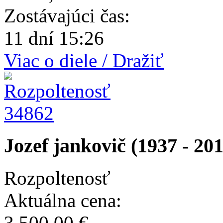
Zostávajúci čas:
11 dní 15:26
Viac o diele / Dražiť
34862
Jozef jankovič (1937 - 20
Rozpoltenosť
Aktuálna cena:
3 500,00 €