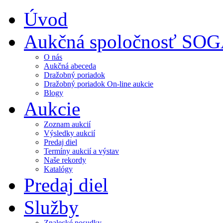
Úvod
Aukčná spoločnosť SO
O nás
Aukčná abeceda
Dražobný poriadok
Dražobný poriadok On-line aukcie
Blogy
Aukcie
Zoznam aukcií
Výsledky aukcií
Predaj diel
Termíny aukcií a výstav
Naše rekordy
Katalógy
Predaj diel
Služby
Znalecké posudky