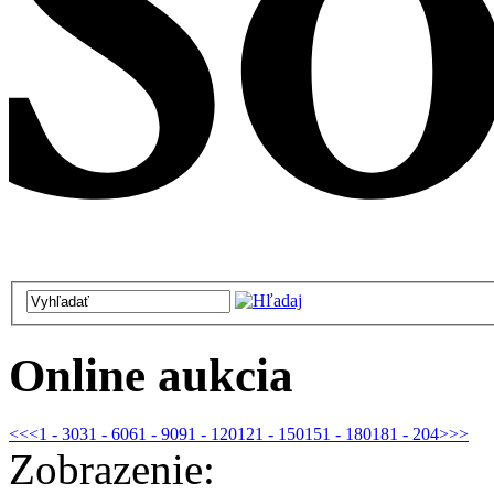
Online aukcia
<<
<
1 - 30
31 - 60
61 - 90
91 - 120
121 - 150
151 - 180
181 - 204
>
>>
Zobrazenie: