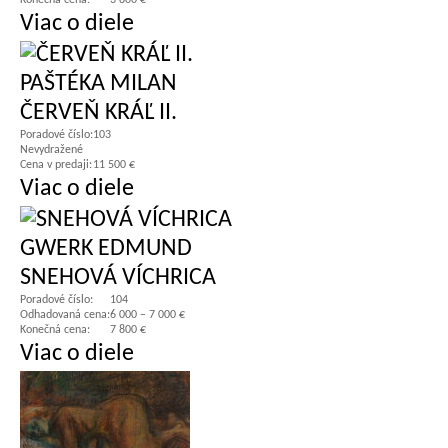
Konečná cena:
3 800 €
Viac o diele
PAŠTÉKA MILAN
ČERVEŇ KRÁĽ II.
Poradové číslo:
103
Nevydražené
Cena v predaji:
11 500 €
Viac o diele
GWERK EDMUND
SNEHOVÁ VÍCHRICA
Poradové číslo:
104
Odhadovaná cena:
6 000 – 7 000 €
Konečná cena:
7 800 €
Viac o diele