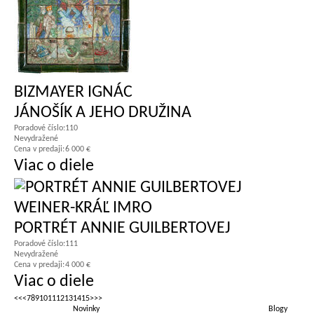
BIZMAYER IGNÁC
JÁNOŠÍK A JEHO DRUŽINA
Poradové číslo:
110
Nevydražené
Cena v predaji:
6 000 €
Viac o diele
WEINER-KRÁĽ IMRO
PORTRÉT ANNIE GUILBERTOVEJ
Poradové číslo:
111
Nevydražené
Cena v predaji:
4 000 €
Viac o diele
<<
<
7
8
9
10
11
12
13
14
15
>
>>
Novinky
Blogy