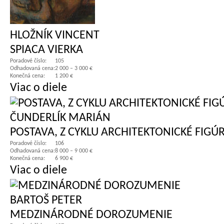
HLOŽNÍK VINCENT
SPIACA VIERKA
Poradové číslo:
105
Odhadovaná cena:
2 000 – 3 000 €
Konečná cena:
1 200 €
Viac o diele
ČUNDERLÍK MARIÁN
POSTAVA, Z CYKLU ARCHITEKTONICKÉ FIGÚ
Poradové číslo:
106
Odhadovaná cena:
8 000 – 9 000 €
Konečná cena:
6 900 €
Viac o diele
BARTOŠ PETER
MEDZINÁRODNÉ DOROZUMENIE