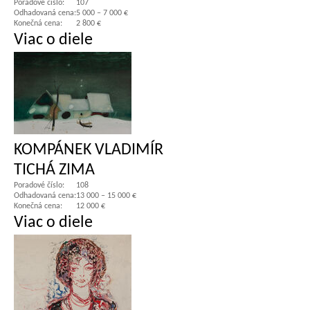
Poradové číslo:
107
Odhadovaná cena:
5 000 – 7 000 €
Konečná cena:
2 800 €
Viac o diele
KOMPÁNEK VLADIMÍR
TICHÁ ZIMA
Poradové číslo:
108
Odhadovaná cena:
13 000 – 15 000 €
Konečná cena:
12 000 €
Viac o diele