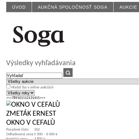
ÚVOD
AUKČNÁ SPOLOČNOSŤ SOGA
AUKCIE
Výsledky vyhľadávania
Hľadať iba v online aukciách
<<
<
7
8
9
10
11
12
13
14
15
>
>>
ZMETÁK ERNEST
OKNO V CEFALÙ
Poradové číslo:
102
Odhadovaná cena:
5 000 – 6 000 €