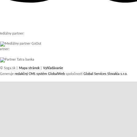
ediálny partner:
artner:
© Soga.sk |
Mapa stránok
|
Vyhľadávanie
Generuje
redakčný CMS systém GlobalWeb
spoločnosti
Global Services Slovakia s.r.o.