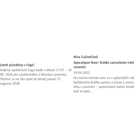
Nina Gažovičová
Apocalypse Now! Krátke zamyslenie (niel
Letné prázdniny v Soge!
umením
Aukčná spoločnosť Soga bude v dňoch 17.07. - 16.
29.04.2022
08. 2026 pre návštevníkov a klientov uzavretá.
Na tomto mieste som sa v uplynulých rok
Tešíme sa na Vás opäť po letnej pauze 17.
každoročnú krátku správu o stave a zm
augusta 2026
trhu s umením – pomenúvať nielen tenden
keď to bolo ...