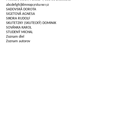
a
b
c
d
e
f
g
h
i
j
k
l
m
n
o
p
q
r
s
t
u
v
w
x
y
z
SADOVSKÁ DOROTA
SIGETOVÁ AGNESA
SIKORA RUDOLF
SKUTETZKY (SKUTECKÝ) DOMINIK
SOVÁNKA KAROL
STUDENÝ MICHAL
Zoznam diel
Zoznam autorov