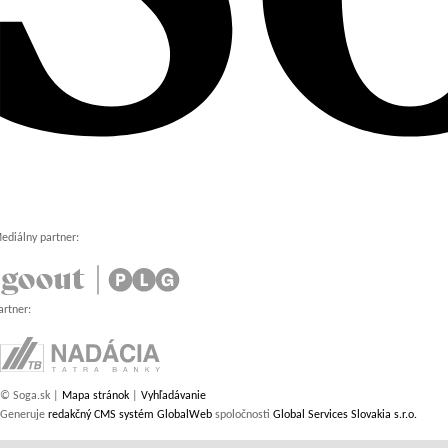
ediálny partner:
artner:
© Soga.sk |
Mapa stránok
|
Vyhľadávanie
Generuje
redakčný CMS systém GlobalWeb
spoločnosti
Global Services Slovakia s.r.o.