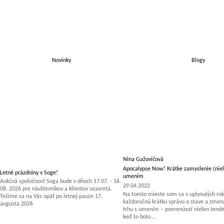
Novinky
Blogy
Nina Gažovičová
Apocalypse Now! Krátke zamyslenie (niel
Letné prázdniny v Soge!
umením
Aukčná spoločnosť Soga bude v dňoch 17.07. - 16.
29.04.2022
08. 2026 pre návštevníkov a klientov uzavretá.
Na tomto mieste som sa v uplynulých rok
Tešíme sa na Vás opäť po letnej pauze 17.
každoročnú krátku správu o stave a zm
augusta 2026
trhu s umením – pomenúvať nielen tenden
keď to bolo ...