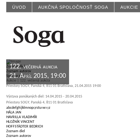
ÚVOD
AUKČNÁ SPOLOČNOSŤ SOGA
AUKCIE
122. večerná aukcia
Zoznam diel
Zoznam autorov
21. Apríl 2015, 19:00
Späť na zoznam
Aukcie | 122. večerná aukcia
Priestory SOGY, Panská 4, 811 01 Bratislava, 21.04.2015 19:00
Výstava ponúkaných diel: 14.04.2015 - 20.04.2015
Priestory SOGY, Panská 4, 811 01 Bratislava
a
b
c
d
e
f
g
h
i
j
k
l
m
n
o
p
q
r
s
t
u
v
w
x
y
z
HÁLA JAN
HAVRILLA VLADIMÍR
HLOŽNÍK VINCENT
HOFFSTÄDTER BEDRICH
Zoznam diel
Zoznam autorov