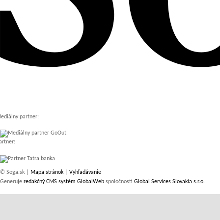
ediálny partner:
artner:
© Soga.sk |
Mapa stránok
|
Vyhľadávanie
Generuje
redakčný CMS systém GlobalWeb
spoločnosti
Global Services Slovakia s.r.o.