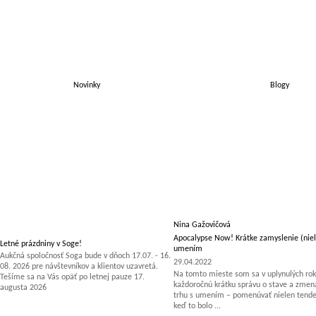
Novinky
Blogy
Nina Gažovičová
Apocalypse Now! Krátke zamyslenie (niel
Letné prázdniny v Soge!
umením
Aukčná spoločnosť Soga bude v dňoch 17.07. - 16.
29.04.2022
08. 2026 pre návštevníkov a klientov uzavretá.
Na tomto mieste som sa v uplynulých rok
Tešíme sa na Vás opäť po letnej pauze 17.
každoročnú krátku správu o stave a zm
augusta 2026
trhu s umením – pomenúvať nielen tenden
keď to bolo ...