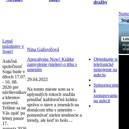
dražby
Najno
Letné
prázdniny v
Nina Gažovičová
Soge!
Apocalypse Now! Krátke
Objednajte si
Aukčná
zamyslenie (nielen) o trhu s
telefonické
spoločnosť
umením
pripojenie na
Soga bude v
aukciu
dňoch 17.07.
29.04.2022
- 16. 08.
Splnomocnite
2026 pre
Na tomto mieste som sa v
k
návštevníkov
uplynulých rokoch snažila
zastupovaniu
a klientov
prinášať každoročnú krátku
na aukcii
uzavretá.
správu o stave a zmenách na
Tešíme sa na
domácom trhu s umením –
Vás opäť po
pomenúvať nielen tendencie a
letnej pauze
trendy, ale keď to bolo ...
17.
augusta 2026