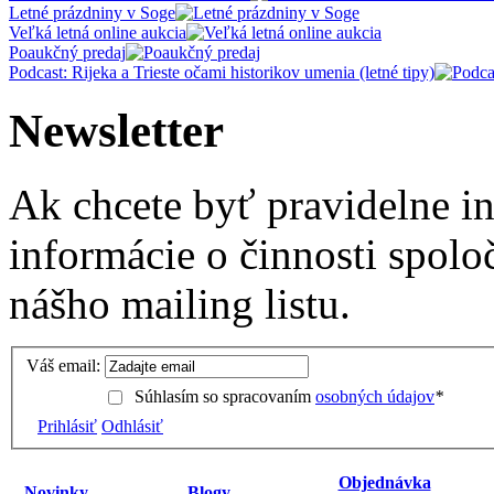
Letné prázdniny v Soge
Veľká letná online aukcia
Poaukčný predaj
Podcast: Rijeka a Trieste očami historikov umenia (letné tipy)
Newsletter
Ak chcete byť pravidelne i
informácie o činnosti spolo
nášho mailing listu.
Váš email:
Súhlasím so spracovaním
osobných údajov
*
Prihlásiť
Odhlásiť
Objednávka
Novinky
Blogy