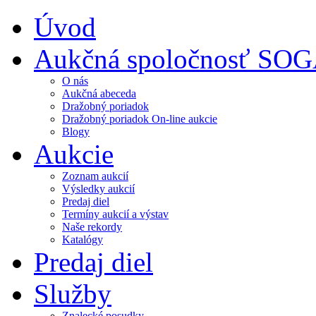
Úvod
Aukčná spoločnosť SO
O nás
Aukčná abeceda
Dražobný poriadok
Dražobný poriadok On-line aukcie
Blogy
Aukcie
Zoznam aukcií
Výsledky aukcií
Predaj diel
Termíny aukcií a výstav
Naše rekordy
Katalógy
Predaj diel
Služby
Znalecké posudky