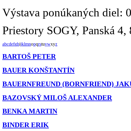
Výstava ponúkaných diel: 
Priestory SOGY, Panská 4, 
a
b
c
d
e
f
g
h
i
j
k
l
m
n
o
p
q
r
s
t
u
v
w
x
y
z
BARTOŠ PETER
BAUER KONŠTANTÍN
BAUERNFREUND (BORNFRIEND) JAK
BAZOVSKÝ MILOŠ ALEXANDER
BENKA MARTIN
BINDER ERIK