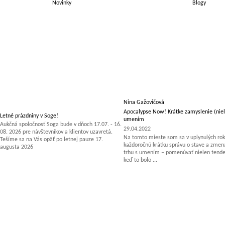
Novinky
Blogy
Nina Gažovičová
Apocalypse Now! Krátke zamyslenie (niel
Letné prázdniny v Soge!
umením
Aukčná spoločnosť Soga bude v dňoch 17.07. - 16.
29.04.2022
08. 2026 pre návštevníkov a klientov uzavretá.
Na tomto mieste som sa v uplynulých rok
Tešíme sa na Vás opäť po letnej pauze 17.
každoročnú krátku správu o stave a zm
augusta 2026
trhu s umením – pomenúvať nielen tenden
keď to bolo ...