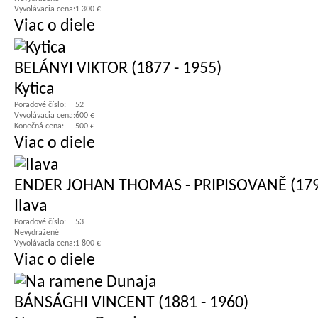
Vyvolávacia cena:
1 300 €
Viac o diele
BELÁNYI VIKTOR (1877 - 1955)
Kytica
Poradové číslo:
52
Vyvolávacia cena:
600 €
Konečná cena:
500 €
Viac o diele
ENDER JOHAN THOMAS - PRIPISOVANĚ (1793
Ilava
Poradové číslo:
53
Nevydražené
Vyvolávacia cena:
1 800 €
Viac o diele
BÁNSÁGHI VINCENT (1881 - 1960)