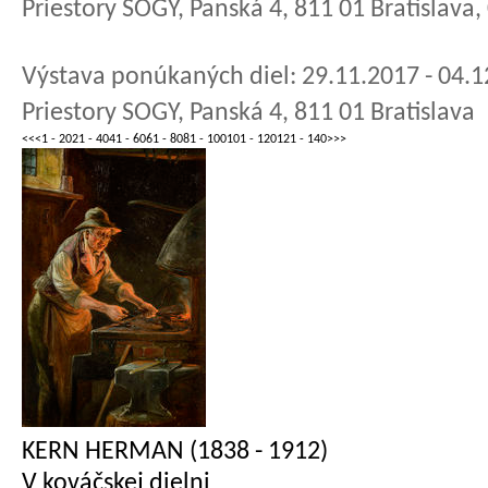
Priestory SOGY, Panská 4, 811 01 Bratislava
Výstava ponúkaných diel: 29.11.2017 - 04.
Priestory SOGY, Panská 4, 811 01 Bratislava
<<
<
1 - 20
21 - 40
41 - 60
61 - 80
81 - 100
101 - 120
121 - 140
>
>>
KERN HERMAN (1838 - 1912)
V kováčskej dielni