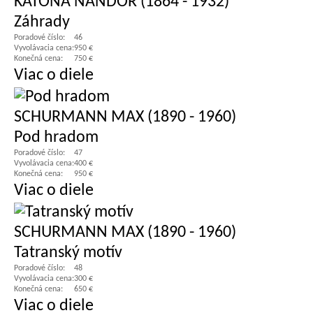
KATONA NÁNDOR (1864 - 1932)
Záhrady
Poradové číslo:
46
Vyvolávacia cena:
950 €
Konečná cena:
750 €
Viac o diele
SCHURMANN MAX (1890 - 1960)
Pod hradom
Poradové číslo:
47
Vyvolávacia cena:
400 €
Konečná cena:
950 €
Viac o diele
SCHURMANN MAX (1890 - 1960)
Tatranský motív
Poradové číslo:
48
Vyvolávacia cena:
300 €
Konečná cena:
650 €
Viac o diele