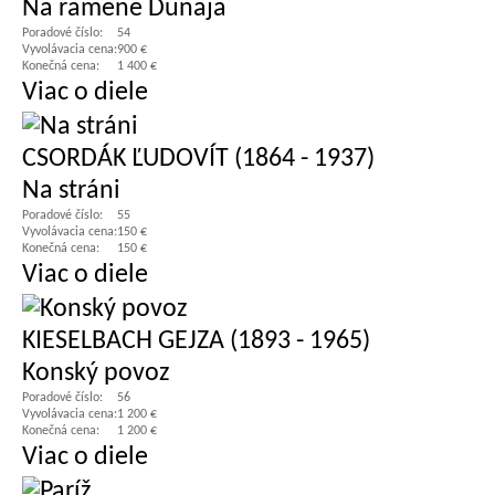
Na ramene Dunaja
Poradové číslo:
54
Vyvolávacia cena:
900 €
Konečná cena:
1 400 €
Viac o diele
CSORDÁK ĽUDOVÍT (1864 - 1937)
Na stráni
Poradové číslo:
55
Vyvolávacia cena:
150 €
Konečná cena:
150 €
Viac o diele
KIESELBACH GEJZA (1893 - 1965)
Konský povoz
Poradové číslo:
56
Vyvolávacia cena:
1 200 €
Konečná cena:
1 200 €
Viac o diele