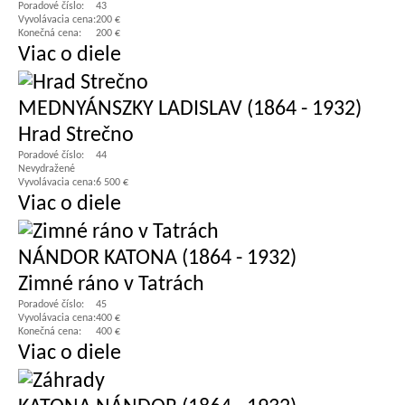
Poradové číslo:
43
Vyvolávacia cena:
200 €
Konečná cena:
200 €
Viac o diele
MEDNYÁNSZKY LADISLAV (1864 - 1932)
Hrad Strečno
Poradové číslo:
44
Nevydražené
Vyvolávacia cena:
6 500 €
Viac o diele
NÁNDOR KATONA (1864 - 1932)
Zimné ráno v Tatrách
Poradové číslo:
45
Vyvolávacia cena:
400 €
Konečná cena:
400 €
Viac o diele