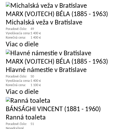
MARX (VOJTECH) BÉLA (1885 - 1963)
Michalská veža v Bratislave
Poradové číslo:
49
Vyvolávacia cena:
1 400 €
Konečná cena:
1 400 €
Viac o diele
MARX (VOJTECH) BÉLA (1885 - 1963)
Hlavné námestie v Bratislave
Poradové číslo:
50
Vyvolávacia cena:
1 400 €
Konečná cena:
1 100 €
Viac o diele
BÁNSÁGHI VINCENT (1881 - 1960)
Ranná toaleta
Poradové číslo:
51
Nevydražené