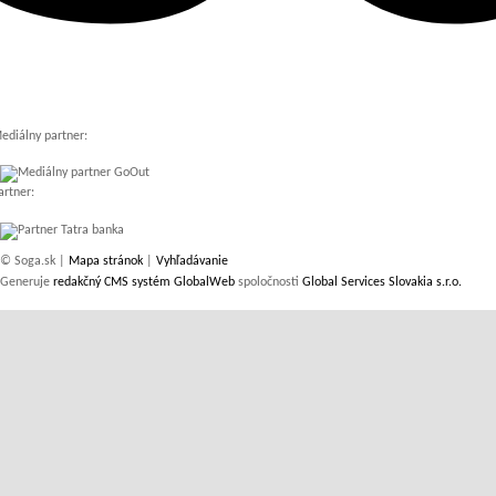
ediálny partner:
artner:
© Soga.sk |
Mapa stránok
|
Vyhľadávanie
Generuje
redakčný CMS systém GlobalWeb
spoločnosti
Global Services Slovakia s.r.o.