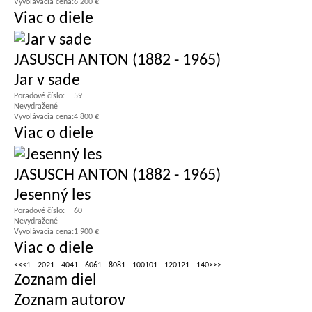
Vyvolávacia cena:
6 200 €
Viac o diele
JASUSCH ANTON (1882 - 1965)
Jar v sade
Poradové číslo:
59
Nevydražené
Vyvolávacia cena:
4 800 €
Viac o diele
JASUSCH ANTON (1882 - 1965)
Jesenný les
Poradové číslo:
60
Nevydražené
Vyvolávacia cena:
1 900 €
Viac o diele
<<
<
1 - 20
21 - 40
41 - 60
61 - 80
81 - 100
101 - 120
121 - 140
>
>>
Zoznam diel
Zoznam autorov