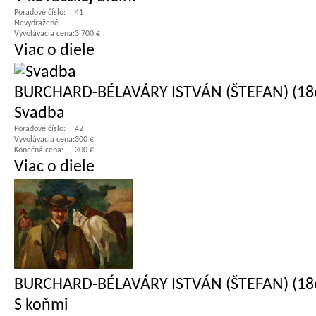
Poradové číslo:
41
Nevydražené
Vyvolávacia cena:
3 700 €
Viac o diele
BURCHARD-BÉLAVÁRY ISTVÁN (ŠTEFAN) (186
Svadba
Poradové číslo:
42
Vyvolávacia cena:
300 €
Konečná cena:
300 €
Viac o diele
BURCHARD-BÉLAVÁRY ISTVÁN (ŠTEFAN) (186
S koňmi