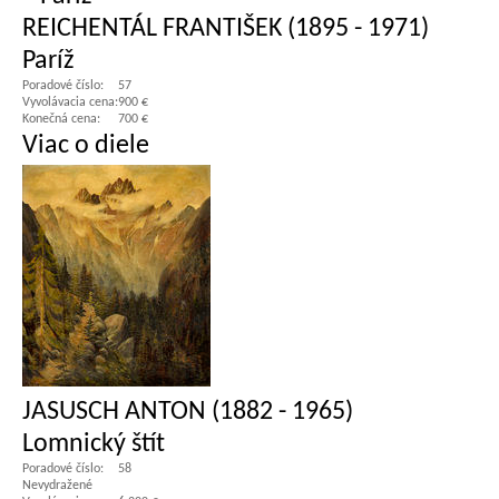
REICHENTÁL FRANTIŠEK (1895 - 1971)
Paríž
Poradové číslo:
57
Vyvolávacia cena:
900 €
Konečná cena:
700 €
Viac o diele
JASUSCH ANTON (1882 - 1965)
Lomnický štít
Poradové číslo:
58
Nevydražené