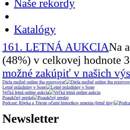
Naše rekordy
Katalógy
161. LETNÁ AUKCIA
Na a
(48%) v celkovej hodnote 
možné zakúpiť v našich výs
Diela možné online iba rezervovať
Letné prázdniny v Soge
Veľká letná online aukcia
Poaukčný predaj
Podcast: Rijeka a Trieste očami historikov umenia (letné tipy)
Newsletter