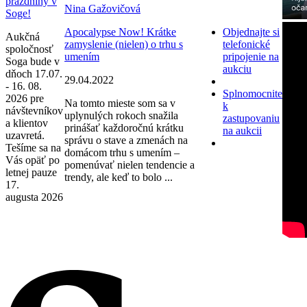
prázdniny v
Nina Gažovičová
Soge!
Apocalypse Now! Krátke
Objednajte si
Aukčná
zamyslenie (nielen) o trhu s
telefonické
spoločnosť
umením
pripojenie na
Soga bude v
aukciu
dňoch 17.07.
29.04.2022
- 16. 08.
Splnomocnite
2026 pre
Na tomto mieste som sa v
k
návštevníkov
uplynulých rokoch snažila
zastupovaniu
a klientov
prinášať každoročnú krátku
na aukcii
uzavretá.
správu o stave a zmenách na
Tešíme sa na
domácom trhu s umením –
Vás opäť po
pomenúvať nielen tendencie a
letnej pauze
trendy, ale keď to bolo ...
17.
augusta 2026