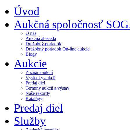
Úvod
Aukčná spoločnosť SO
O nás
Aukčná abeceda
Dražobný poriadok
Dražobný poriadok On-line aukcie
Blogy
Aukcie
Zoznam aukcií
Výsledky aukcií
Predaj diel
Termíny aukcií a výstav
Naše rekordy
Katalógy
Predaj diel
Služby
Znalecké posudky