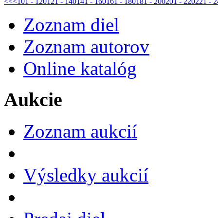
<<
<
101 - 120
121 - 140
141 - 160
161 - 180
181 - 200
201 - 220
221 - 
Zoznam diel
Zoznam autorov
Online katalóg
Aukcie
Zoznam aukcií
Výsledky aukcií