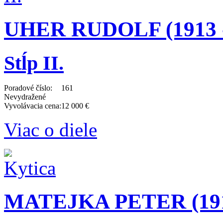
UHER RUDOLF (1913 -
Stĺp II.
Poradové číslo:
161
Nevydražené
Vyvolávacia cena:
12 000 €
Viac o diele
MATEJKA PETER (1913