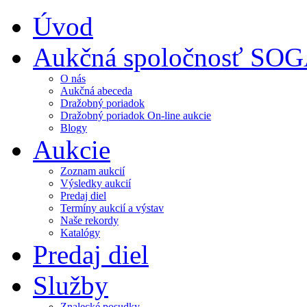
Úvod
Aukčná spoločnosť SO
O nás
Aukčná abeceda
Dražobný poriadok
Dražobný poriadok On-line aukcie
Blogy
Aukcie
Zoznam aukcií
Výsledky aukcií
Predaj diel
Termíny aukcií a výstav
Naše rekordy
Katalógy
Predaj diel
Služby
Znalecké posudky