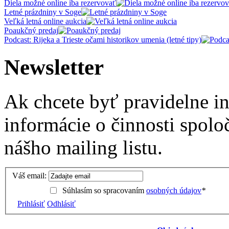
Diela možné online iba rezervovať
Letné prázdniny v Soge
Veľká letná online aukcia
Poaukčný predaj
Podcast: Rijeka a Trieste očami historikov umenia (letné tipy)
Newsletter
Ak chcete byť pravidelne i
informácie o činnosti spolo
nášho mailing listu.
Váš email:
Súhlasím so spracovaním
osobných údajov
*
Prihlásiť
Odhlásiť