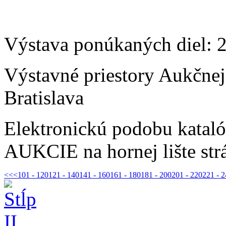
Výstava ponúkaných diel: 
Výstavné priestory Aukčne
Bratislava
Elektronickú podobu kataló
AUKCIE na hornej lište str
<<
<
101 - 120
121 - 140
141 - 160
161 - 180
181 - 200
201 - 220
221 - 