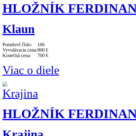
HLOŽNÍK FERDINAND 
Klaun
Poradové číslo:
166
Vyvolávacia cena:
900 €
Konečná cena:
700 €
Viac o diele
HLOŽNÍK FERDINAND 
Krajina