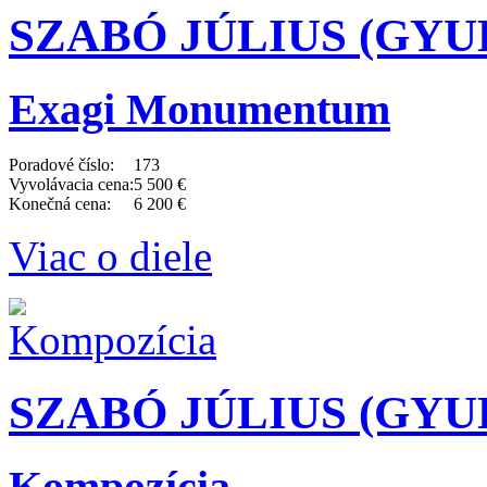
SZABÓ JÚLIUS (GYULA
Exagi Monumentum
Poradové číslo:
173
Vyvolávacia cena:
5 500 €
Konečná cena:
6 200 €
Viac o diele
SZABÓ JÚLIUS (GYULA
Kompozícia