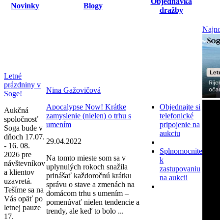
Objednávka
Novinky
Blogy
dražby
Najno
Letné
prázdniny v
Nina Gažovičová
Soge!
Apocalypse Now! Krátke
Objednajte si
Aukčná
zamyslenie (nielen) o trhu s
telefonické
spoločnosť
umením
pripojenie na
Soga bude v
aukciu
dňoch 17.07.
29.04.2022
- 16. 08.
Splnomocnite
2026 pre
Na tomto mieste som sa v
k
návštevníkov
uplynulých rokoch snažila
zastupovaniu
a klientov
prinášať každoročnú krátku
na aukcii
uzavretá.
správu o stave a zmenách na
Tešíme sa na
domácom trhu s umením –
Vás opäť po
pomenúvať nielen tendencie a
letnej pauze
trendy, ale keď to bolo ...
17.