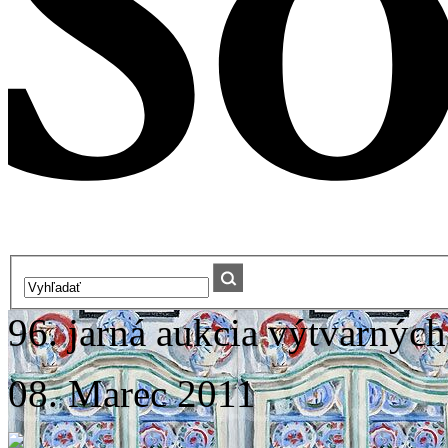
96. jarná aukcia výtvarných
08. Marec 2011