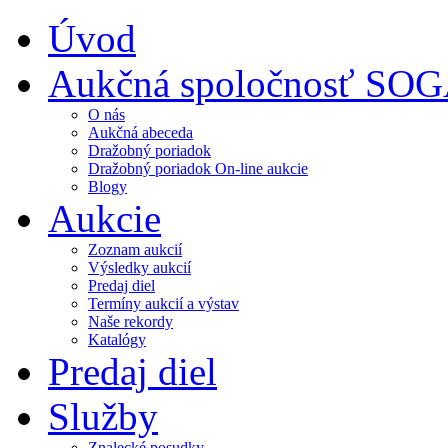
Úvod
Aukčná spoločnosť SO
O nás
Aukčná abeceda
Dražobný poriadok
Dražobný poriadok On-line aukcie
Blogy
Aukcie
Zoznam aukcií
Výsledky aukcií
Predaj diel
Termíny aukcií a výstav
Naše rekordy
Katalógy
Predaj diel
Služby
Znalecké posudky