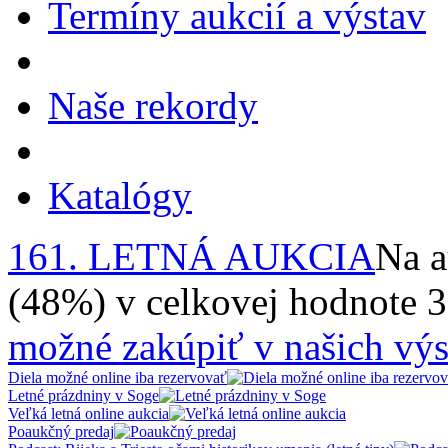
Termíny aukcií a výstav
Naše rekordy
Katalógy
161. LETNÁ AUKCIA
Na a
(48%) v celkovej hodnote 
možné zakúpiť v našich výs
Diela možné online iba rezervovať
Letné prázdniny v Soge
Veľká letná online aukcia
Poaukčný predaj