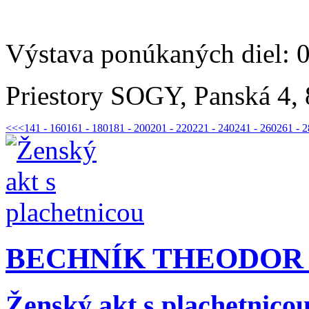
Výstava ponúkaných diel: 
Priestory SOGY, Panská 4, 
<<
<
141 - 160
161 - 180
181 - 200
201 - 220
221 - 240
241 - 260
261 - 
BECHNÍK THEODOR (
Ženský akt s plachetnico