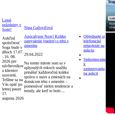
Letné
prázdniny v
Nina Gažovičová
Soge!
Apocalypse Now! Krátke
Objednajte si
Aukčná
zamyslenie (nielen) o trhu s
telefonické
spoločnosť
umením
pripojenie na
Soga bude v
aukciu
dňoch 17.07.
29.04.2022
- 16. 08.
Splnomocnite
2026 pre
Na tomto mieste som sa v
k
návštevníkov
uplynulých rokoch snažila
zastupovaniu
a klientov
prinášať každoročnú krátku
na aukcii
uzavretá.
správu o stave a zmenách na
Tešíme sa na
domácom trhu s umením –
Vás opäť po
pomenúvať nielen tendencie a
letnej pauze
trendy, ale keď to bolo ...
17.
augusta 2026