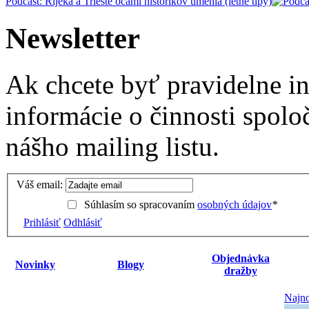
Podcast: Rijeka a Trieste očami historikov umenia (letné tipy)
Newsletter
Ak chcete byť pravidelne i
informácie o činnosti spolo
nášho mailing listu.
Váš email:
Súhlasím so spracovaním
osobných údajov
*
Prihlásiť
Odhlásiť
Objednávka
Novinky
Blogy
dražby
Najno