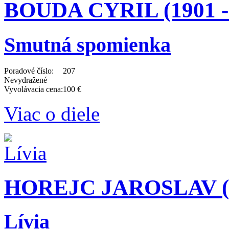
BOUDA CYRIL (1901 -
Smutná spomienka
Poradové číslo:
207
Nevydražené
Vyvolávacia cena:
100 €
Viac o diele
HOREJC JAROSLAV (18
Lívia