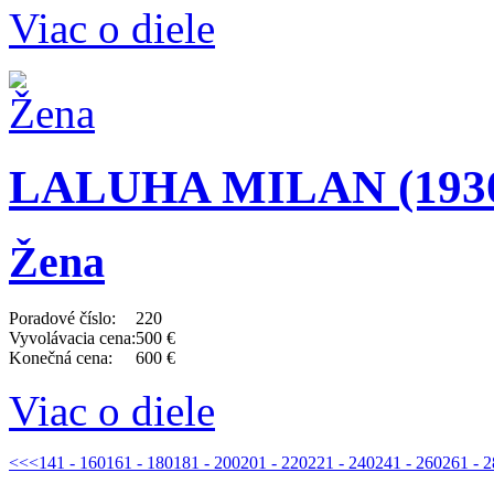
Viac o diele
LALUHA MILAN (1930 
Žena
Poradové číslo:
220
Vyvolávacia cena:
500 €
Konečná cena:
600 €
Viac o diele
<<
<
141 - 160
161 - 180
181 - 200
201 - 220
221 - 240
241 - 260
261 - 