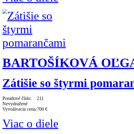
BARTOŠÍKOVÁ OĽGA 
Zátišie so štyrmi pomara
Poradové číslo:
211
Nevydražené
Vyvolávacia cena:
700 €
Viac o diele