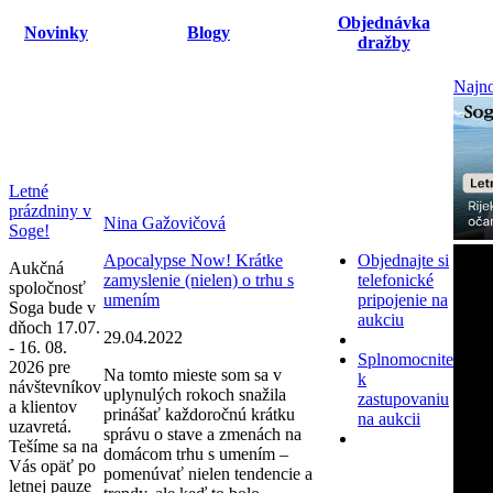
Objednávka
Novinky
Blogy
dražby
Najno
Letné
prázdniny v
Nina Gažovičová
Soge!
Apocalypse Now! Krátke
Objednajte si
Aukčná
zamyslenie (nielen) o trhu s
telefonické
spoločnosť
umením
pripojenie na
Soga bude v
aukciu
dňoch 17.07.
29.04.2022
- 16. 08.
Splnomocnite
2026 pre
Na tomto mieste som sa v
k
návštevníkov
uplynulých rokoch snažila
zastupovaniu
a klientov
prinášať každoročnú krátku
na aukcii
uzavretá.
správu o stave a zmenách na
Tešíme sa na
domácom trhu s umením –
Vás opäť po
pomenúvať nielen tendencie a
letnej pauze