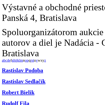
Výstavné a obchodné pries
Panská 4, Bratislava
Spoluorganizátorom aukcie
autorov a diel je Nadácia 
Bratislava
a
b
c
d
e
f
g
h
i
j
k
l
m
n
o
p
q
r
s
t
u
v
w
x
y
z
Rastislav Podoba
Rastislav Sedlačík
Robert Bielik
Rudolf Fila