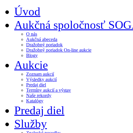
Úvod
Aukčná spoločnosť SO
O nás
Aukčná abeceda
Dražobný poriadok
Dražobný poriadok On-line aukcie
Blogy
Aukcie
Zoznam aukcií
Výsledky aukcií
Predaj diel
Termíny aukcií a výstav
Naše rekordy
Katalógy
Predaj diel
Služby
Znalecké posudky