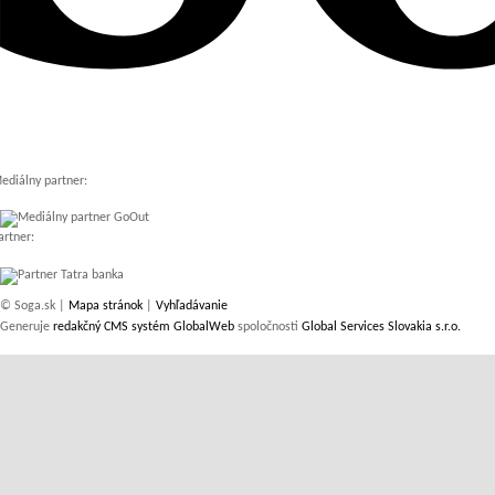
ediálny partner:
artner:
© Soga.sk |
Mapa stránok
|
Vyhľadávanie
Generuje
redakčný CMS systém GlobalWeb
spoločnosti
Global Services Slovakia s.r.o.