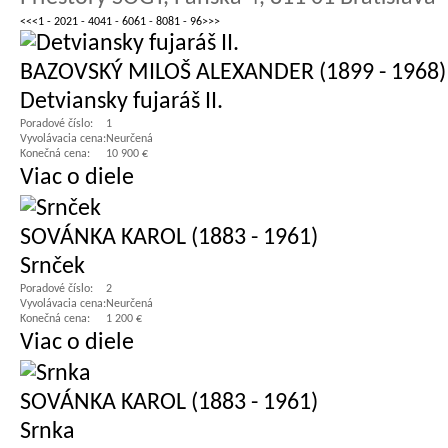
<<
<
1 - 20
21 - 40
41 - 60
61 - 80
81 - 96
>
>>
BAZOVSKÝ MILOŠ ALEXANDER (1899 - 1968)
Detviansky fujaráš II.
Poradové číslo:
1
Vyvolávacia cena:
Neurčená
Konečná cena:
10 900 €
Viac o diele
SOVÁNKA KAROL (1883 - 1961)
Srnček
Poradové číslo:
2
Vyvolávacia cena:
Neurčená
Konečná cena:
1 200 €
Viac o diele
SOVÁNKA KAROL (1883 - 1961)
Srnka