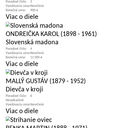
Poradové číslo:
3
Vyvolávacia cena:
Neurčená
Konečná cena:
900 €
Viac o diele
ONDREIČKA KAROL (1898 - 1961)
Slovenská madona
Poradové číslo:
4
Vyvolávacia cena:
Neurčená
Konečná cena:
11 000 €
Viac o diele
MALLÝ GUSTÁV (1879 - 1952)
Dievča v kroji
Poradové číslo:
6
Nevydražené
Vyvolávacia cena:
Neurčená
Viac o diele