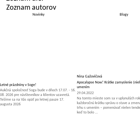
Zoznam autorov
Novinky
Blogy
Nina Gažovičová
Apocalypse Now! Krátke zamyslenie (niel
Letné prázdniny v Soge!
umením
Aukčná spoločnosť Soga bude v dňoch 17.07. - 16.
29.04.2022
08. 2026 pre návštevníkov a klientov uzavretá.
Na tomto mieste som sa v uplynulých rok
Tešíme sa na Vás opäť po letnej pauze 17.
každoročnú krátku správu o stave a zm
augusta 2026
trhu s umením – pomenúvať nielen tenden
keď to bolo ...