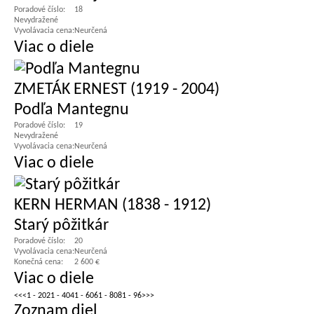
Poradové číslo:
18
Nevydražené
Vyvolávacia cena:
Neurčená
Viac o diele
ZMETÁK ERNEST (1919 - 2004)
Podľa Mantegnu
Poradové číslo:
19
Nevydražené
Vyvolávacia cena:
Neurčená
Viac o diele
KERN HERMAN (1838 - 1912)
Starý pôžitkár
Poradové číslo:
20
Vyvolávacia cena:
Neurčená
Konečná cena:
2 600 €
Viac o diele
<<
<
1 - 20
21 - 40
41 - 60
61 - 80
81 - 96
>
>>
Zoznam diel