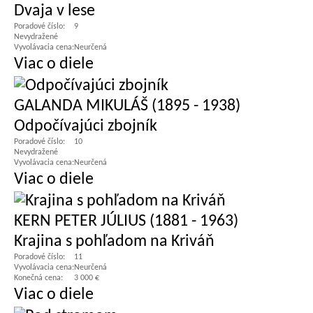
Dvaja v lese
Poradové číslo:
9
Nevydražené
Vyvolávacia cena:
Neurčená
Viac o diele
GALANDA MIKULÁŠ (1895 - 1938)
Odpočívajúci zbojník
Poradové číslo:
10
Nevydražené
Vyvolávacia cena:
Neurčená
Viac o diele
KERN PETER JÚLIUS (1881 - 1963)
Krajina s pohľadom na Kriváň
Poradové číslo:
11
Vyvolávacia cena:
Neurčená
Konečná cena:
3 000 €
Viac o diele