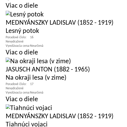
Viac o diele
MEDNYÁNSZKY LADISLAV (1852 - 1919)
Lesný potok
Poradové číslo:
16
Nevydražené
Vyvolávacia cena:
Neurčená
Viac o diele
JASUSCH ANTON (1882 - 1965)
Na okraji lesa (v zime)
Poradové číslo:
17
Nevydražené
Vyvolávacia cena:
Neurčená
Viac o diele
MEDNYÁNSZKY LADISLAV (1852 - 1919)
Tiahnúci vojaci