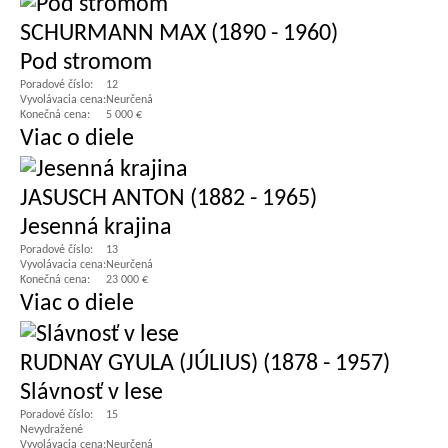
SCHURMANN MAX (1890 - 1960)
Pod stromom
Poradové číslo:
12
Vyvolávacia cena:
Neurčená
Konečná cena:
5 000 €
Viac o diele
JASUSCH ANTON (1882 - 1965)
Jesenná krajina
Poradové číslo:
13
Vyvolávacia cena:
Neurčená
Konečná cena:
23 000 €
Viac o diele
RUDNAY GYULA (JÚLIUS) (1878 - 1957)
Slávnosť v lese
Poradové číslo:
15
Nevydražené
Vyvolávacia cena:
Neurčená