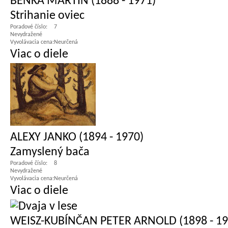
BENKA MARTIN (1888 - 1971)
Strihanie oviec
Poradové číslo:
7
Nevydražené
Vyvolávacia cena:
Neurčená
Viac o diele
ALEXY JANKO (1894 - 1970)
Zamyslený bača
Poradové číslo:
8
Nevydražené
Vyvolávacia cena:
Neurčená
Viac o diele
WEISZ-KUBÍNČAN PETER ARNOLD (1898 - 19